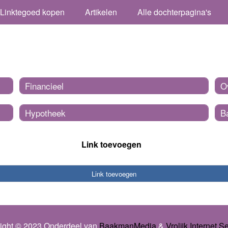
Linktegoed kopen
Artikelen
Alle dochterpagina's
Financieel
O
Hypotheek
B
Link toevoegen
Link toevoegen
ight © 2023 Onderdeel van
BaakmanMedia
&
Vrolijk Internet S